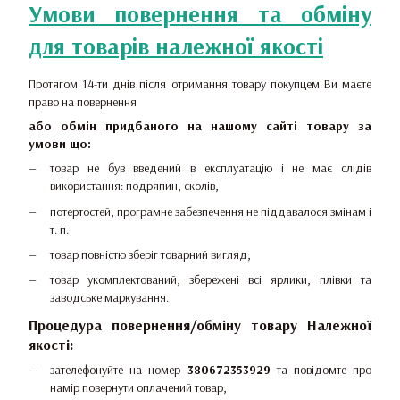
Умови повернення та обміну
для товарів належної якості
Протягом 14-ти днів після отримання товару покупцем Ви маєте
право на повернення
або обмін придбаного на нашому сайті товару за
умови що:
товар не був введений в експлуатацію і не має слідів
використання: подряпин, сколів,
потертостей, програмне забезпечення не піддавалося змінам і
т. п.
товар повністю зберіг товарний вигляд;
товар укомплектований, збережені всі ярлики, плівки та
заводське маркування.
Процедура повернення/обміну товару Належної
якості:
зателефонуйте на номер
380672353929
та повідомте про
намір повернути оплачений товар;