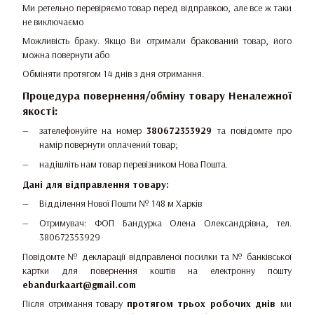
Ми ретельно перевіряємо товар перед відправкою, але все ж таки
не виключаємо
Можливість браку. Якщо Ви отримали бракований товар, його
можна повернути або
Обміняти протягом 14 днів з дня отримання.
Процедура повернення/обміну товару Неналежної
якості:
зателефонуйте на номер
380672353929
та повідомте про
намір повернути оплачений товар;
надішліть нам товар перевізником Нова Пошта.
Дані для відправлення товару:
Відділення Нової Пошти № 148 м Харків
Отримувач: ФОП Бандурка Олена Олександрівна, тел.
380672353929
Повідомте № декларації відправленої посилки та № банківської
картки для повернення коштів на електронну пошту
ebandurkaart@gmail.com
Після отримання товару
протягом трьох робочих днів
ми