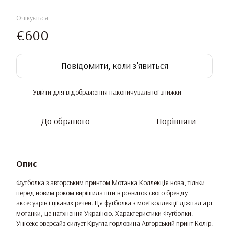
Очікується
€600
Повідомити, коли з'явиться
Увійти
для відображення накопичувальної знижки
%
До обраного
Порівняти
Опис
Футболка з авторським принтом Мотанка Коллекція нова, тільки
перед новим роком вирішила піти в розвиток свого бренду
аксесуарів і цікавих речей. Ця футболка з моеї коллекції діжітал арт
мотанки, це натхнення Україною. Характеристики Футболки:
Унісекс оверсайз силует Кругла горловина Авторський принт Колір: