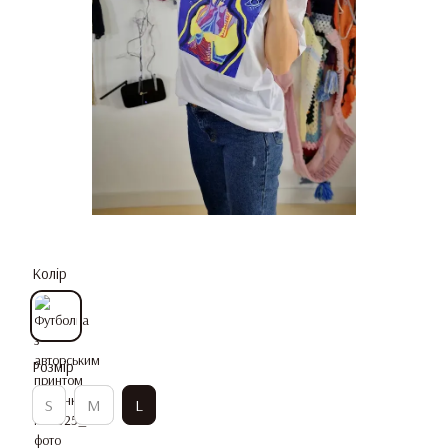
Колір
Розмір
S
M
L