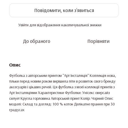
Повідомити, коли з'явиться
Увійти
для відображення накопичувальної знижки
%
До обраного
Порівняти
Опис
Футболка з авторським принтом "Арт Інсталяція" Коллекція нова,
тільки перед новим роком вирішила піти в розвиток свого бренду
аксесуарів і цікавих речей. Ця футболка з моеї коллекції принтів з
Арт Інсталяціями Характеристики Футболки: Унісекс оверсайз
силует Кругла горловина Авторський принт Колір: Чорний Опис
моделі: Склад та догляд: 100 % котон Делікатне прання при 30
градусах