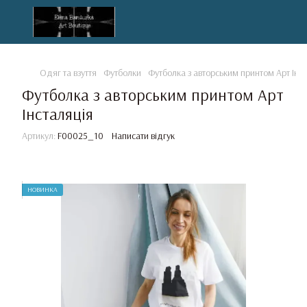
Одяг та взуття
Футболки
Футболка з авторським принтом Арт Інс
Футболка з авторським принтом Арт
Інсталяція
Артикул:
F00025_10
Написати відгук
НОВИНКА