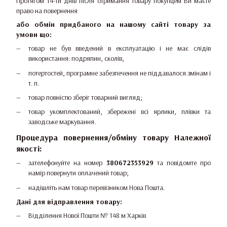
Протягом 14-ти днів після отримання товару покупцем Ви маєте
право на повернення
або обмін придбаного на нашому сайті товару за
умови що:
товар не був введений в експлуатацію і не має слідів
використання: подряпин, сколів,
потертостей, програмне забезпечення не піддавалося змінам і
т. п.
товар повністю зберіг товарний вигляд;
товар укомплектований, збережені всі ярлики, плівки та
заводське маркування.
Процедура повернення/обміну товару Належної
якості:
зателефонуйте на номер
380672353929
та повідомте про
намір повернути оплачений товар;
надішліть нам товар перевізником Нова Пошта.
Дані для відправлення товару:
Відділення Нової Пошти № 148 м Харків