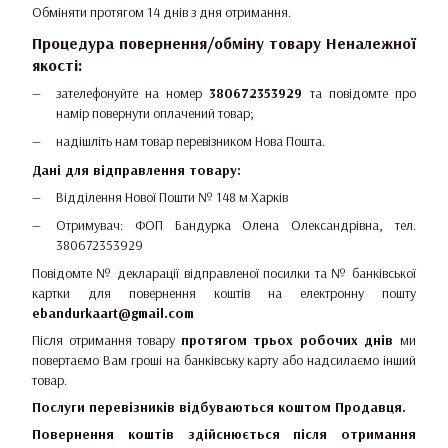
Обміняти протягом 14 днів з дня отримання.
Процедура повернення/обміну товару Неналежної
якості:
зателефонуйте на номер
380672353929
та повідомте про
намір повернути оплачений товар;
надішліть нам товар перевізником Нова Пошта.
Дані для відправлення товару:
Відділення Нової Пошти № 148 м Харків
Отримувач: ФОП Бандурка Олена Олександрівна, тел.
380672353929
Повідомте № декларації відправленої посилки та № банківської
картки для повернення коштів на електронну пошту
ebandurkaart@gmail.com
Після отримання товару
протягом трьох робочих днів
ми
повертаємо Вам гроші на банківську карту або надсилаємо інший
товар.
Послуги перевізників відбуваються коштом Продавця.
Повернення коштів здійснюється після отримання