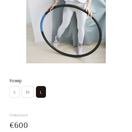
Розмір
S
M
L
Очікується
€600