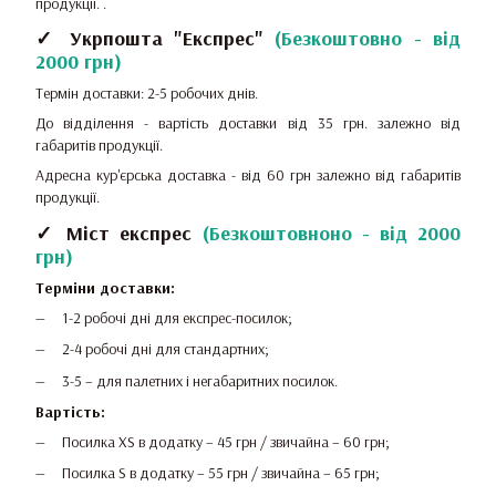
продукції.
.
✓ Укрпошта "Експрес"
(
Безкоштовно - від
2000 грн
)
Термін доставки: 2-5 робочих днів.
До відділення - вартість доставки від 35 грн.
залежно від
габаритів продукції.
Адресна кур'єрська доставка - від 60 грн залежно від габаритів
продукції.
✓ Міст експрес
(
Безкоштовноно - від 2000
грн
)
Терміни доставки:
1-2 робочі дні для експрес-посилок;
2-4 робочі дні для стандартних;
3-5 – для палетних і негабаритних посилок.
Вартість:
Посилка XS в додатку – 45 грн / звичайна – 60 грн;
Посилка S в додатку – 55 грн / звичайна – 65 грн;