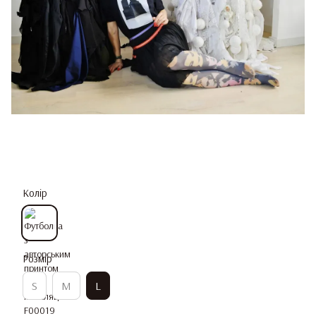
Колір
Розмір
S
M
L