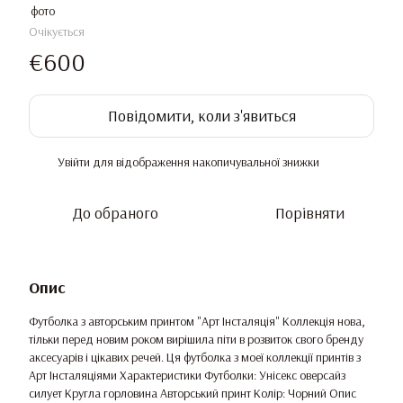
Очікується
€600
Повідомити, коли з'явиться
Увійти
для відображення накопичувальної знижки
%
До обраного
Порівняти
Опис
Футболка з авторським принтом "Арт Інсталяція" Коллекція нова,
тільки перед новим роком вирішила піти в розвиток свого бренду
аксесуарів і цікавих речей. Ця футболка з моеї коллекції принтів з
Арт Інсталяціями Характеристики Футболки: Унісекс оверсайз
силует Кругла горловина Авторський принт Колір: Чорний Опис