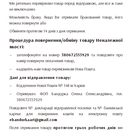
Ми ретельно перевіряємо товар перед відправкою, але все ж таки
не виключаємо
Можливість браку. Якщо Ви отримали бракований товар, його
можна повернути або
Обміняти протягом 14 днів з дня отримання.
Процедура повернення/обміну товару Неналежної
якості:
зателефонуйте на номер
380672353929
та повідомте про
намір повернути оплачений товар;
надішліть нам товар перевізником Нова Пошта.
Дані для відправлення товару:
Відділення Нової Пошти № 148 м Харків
Отримувач: ФОП Бандурка Олена Олександрівна, тел.
380672353929
Повідомте № декларації відправленої посилки та № банківської
картки для повернення коштів на електронну пошту
ebandurkaart@gmail.com
Після отримання товару
протягом трьох робочих днів
ми