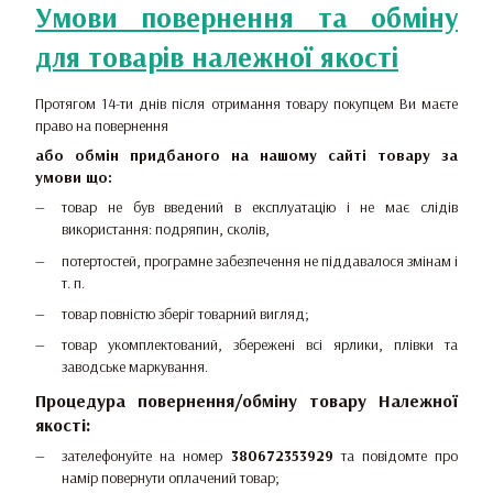
Умови повернення та обміну
для товарів належної якості
Протягом 14-ти днів після отримання товару покупцем Ви маєте
право на повернення
або обмін придбаного на нашому сайті товару за
умови що:
товар не був введений в експлуатацію і не має слідів
використання: подряпин, сколів,
потертостей, програмне забезпечення не піддавалося змінам і
т. п.
товар повністю зберіг товарний вигляд;
товар укомплектований, збережені всі ярлики, плівки та
заводське маркування.
Процедура повернення/обміну товару Належної
якості:
зателефонуйте на номер
380672353929
та повідомте про
намір повернути оплачений товар;