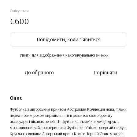
Очікується
€600
Повідомити, коли з'явиться
Увійти
для відображення накопичувальної знижки
%
До обраного
Порівняти
Опис
Футболка з авторським принтом Абстракція Коллекція нова, тільки
перед новим роком вирішила піти в розвиток свого бренду
аксесуарів і цікавих речей. Ця футболка з моеї коллекції друк з
мого живопису. Характеристики Футболки: Унісекс оверсайз силует
Кругла горловина Авторський принт Колір: Чорний Опис моделі: