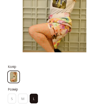
Колір
Розмір
S
M
L