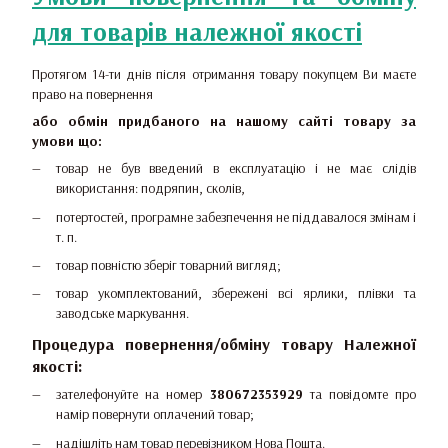
для товарів належної якості
Протягом 14-ти днів після отримання товару покупцем Ви маєте
право на повернення
або обмін придбаного на нашому сайті товару за
умови що:
товар не був введений в експлуатацію і не має слідів
використання: подряпин, сколів,
потертостей, програмне забезпечення не піддавалося змінам і
т. п.
товар повністю зберіг товарний вигляд;
товар укомплектований, збережені всі ярлики, плівки та
заводське маркування.
Процедура повернення/обміну товару Належної
якості:
зателефонуйте на номер
380672353929
та повідомте про
намір повернути оплачений товар;
надішліть нам товар перевізником Нова Пошта.