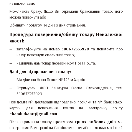
не виключаємо
Можливість браку. Якщо Ви отримали бракований товар, його
можна повернути або
Обміняти протягом 14 днів з дня отримання.
Процедура повернення/обміну товару Неналежної
якості:
зателефонуйте на номер
380672353929
та повідомте про
намір повернути оплачений товар;
надішліть нам товар перевізником Нова Пошта.
Дані для відправлення товару:
Відділення Нової Пошти № 148 м Харків
Отримувач: ФОП Бандурка Олена Олександрівна, тел.
380672353929
Повідомте № декларації відправленої посилки та № банківської
картки для повернення коштів на електронну пошту
ebandurkaart@gmail.com
Після отримання товару
протягом трьох робочих днів
ми
повертаємо Вам гроші на банківську карту або надсилаємо інший