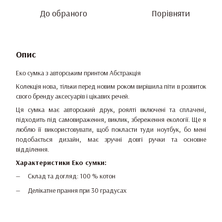
До обраного
Порівняти
Опис
Еко сумка з авторським принтом Абстракція
Колекція нова, тільки перед новим роком вирішила піти в розвиток
свого бренду аксесуарів і цікавих речей.
Ця сумка має авторський друк, роялті включені та сплачені,
підходить під самовираження, виклик, збереження екології. Ще я
люблю її використовувати, щоб покласти туди ноутбук, бо мені
подобається дизайн, має зручні довгі ручки та основне
відділення.
Характеристики Еко сумки:
Склад та догляд: 100 % котон
Делікатне прання при 30 градусах