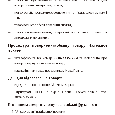
товар не був введений в експлуатацію і не має слідів
використання: подряпин, сколів,
потертостей, програмне забезпечення не піддавалося змінам і
т. п.
товар повністю зберіг товарний вигляд;
товар укомплектований, збережені всі ярлики, плівки та
заводське маркування.
Процедура повернення/обміну товару Належної
якості:
зателефонуйте на номер
380672353929
та повідомте про
намір повернути оплачений товар;
надішліть нам товар перевізником Нова Пошта.
Дані для відправлення товару:
Відділення Нової Пошти № 148 м Харків
Отримувач: ФОП Бандурка Олена Олександрівна, тел.
380672353929
Повідомте на електронну пошту
ebandurkaart@gmail.com
№ декларації надісланої посилки