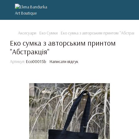
Аксесуари
Еко Сумки
Еко сумка з авторським принтом "Абстракці
Еко сумка з авторським принтом
"Абстракція"
Артикул:
Eco00015b
Написати відгук