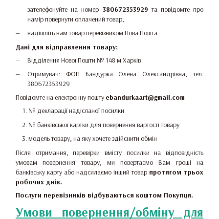
зателефонуйте на номер
380672353929
та повідомте про
намір повернути оплачений товар;
надішліть нам товар перевізником Нова Пошта.
Дані для відправлення товару:
Відділення Нової Пошти № 148 м Харків
Отримувач: ФОП Бандурка Олена Олександрівна, тел.
380672353929
Повідомте на електронну пошту
ebandurkaart@gmail.com
№ декларації надісланої посилки
№ банківської картки для повернення вартості товару
модель товару, на яку хочете здійснити обмін
Після отримання, перевірки вмісту посилки на відповідність
умовам повернення товару, ми повертаємо Вам гроші на
банківську карту або надсилаємо інший товар
протягом трьох
робочих днів.
Послуги перевізників відбуваються коштом Покупця.
Умови повернення/обміну для