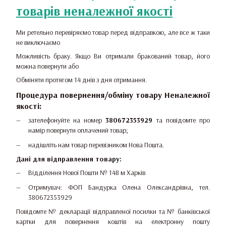
товарів неналежної якості
Ми ретельно перевіряємо товар перед відправкою, але все ж таки
не виключаємо
Можливість браку. Якщо Ви отримали бракований товар, його
можна повернути або
Обміняти протягом 14 днів з дня отримання.
Процедура повернення/обміну товару Неналежної
якості:
зателефонуйте на номер
380672353929
та повідомте про
намір повернути оплачений товар;
надішліть нам товар перевізником Нова Пошта.
Дані для відправлення товару:
Відділення Нової Пошти № 148 м Харків
Отримувач: ФОП Бандурка Олена Олександрівна, тел.
380672353929
Повідомте № декларації відправленої посилки та № банківської
картки для повернення коштів на електронну пошту