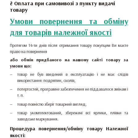
₴ Оплата при самовивозі з пункту видачі
товару
Умови повернення та обміну
для товарів належної якості
Протягом 14-ти днів після отримання товару покупцем Ви маєте
право на повернення
або обмін придбаного на нашому сайті товару за
умови що:
товар не був введений в експлуатацію і не має слідів
використання: подряпин, сколів,
потертостей, програмне забезпечення не піддавалося змінам і
т. п.
товар повністю зберіг товарний вигляд;
товар укомплектований, збережені всі ярлики, плівки та
заводське маркування.
Процедура повернення/обміну товару Належної
якості: