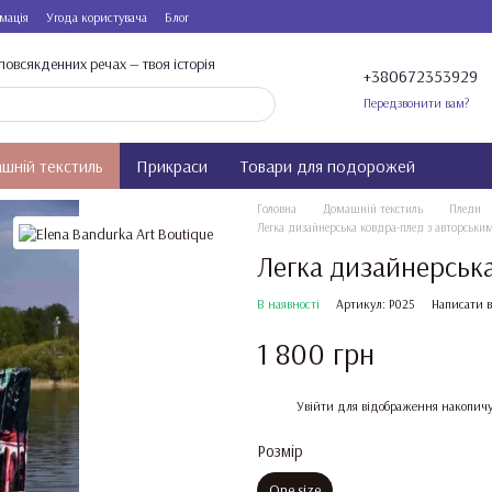
мація
Угода користувача
Блог
повсякденних речах — твоя історія
+380672353929
Передзвонити вам?
шній текстиль
Прикраси
Товари для подорожей
Головна
Домашній текстиль
Пледи
Легка дизайнерська ковдра-плед з авторськ
Легка дизайнерськ
В наявності
Артикул: Р025
Написати в
1 800 грн
%
Увійти
для відображення накопичу
Розмір
One size