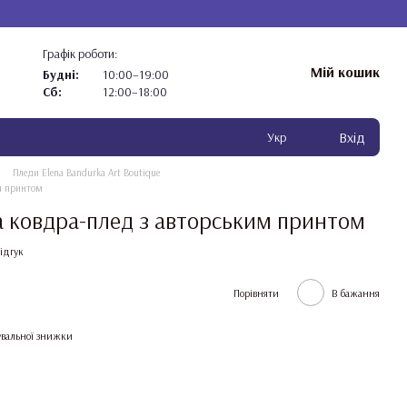
Графік роботи:
Мій кошик
Будні:
10:00–19:00
Сб:
12:00–18:00
Вхід
Укр
Пледи Elena Bandurka Art Boutique
им принтом
а ковдра-плед з авторським принтом
ідгук
Порівняти
В бажання
вальної знижки